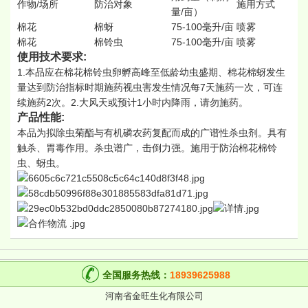
作物/场所
防治对象
施用方式
量/亩）
棉花
棉蚜
75-100毫升/亩
喷雾
棉花
棉铃虫
75-100毫升/亩
喷雾
使用技术要求:
1.本品应在棉花棉铃虫卵孵高峰至低龄幼虫盛期、棉花棉蚜发生
量达到防治指标时期施药视虫害发生情况每7天施药一次，可连
续施药2次。2.大风天或预计1小时内降雨，请勿施药。
产品性能:
本品为拟除虫菊酯与有机磷农药复配而成的广谱性杀虫剂。具有
触杀、胃毒作用。杀虫谱广，击倒力强。施用于防治棉花棉铃
虫、蚜虫。
全国服务热线：
18939625988
河南省金旺生化有限公司